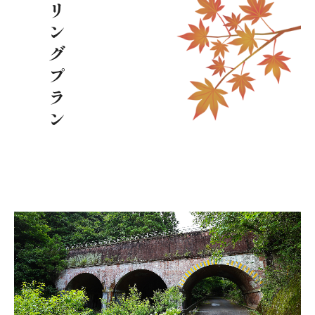
リ

ン

グ

プ

ラ

ン
ボタンテキスト