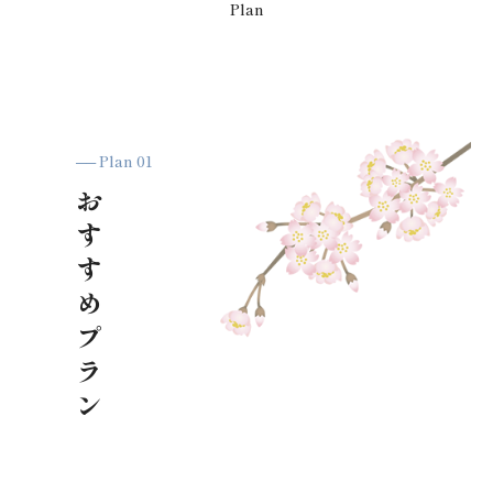
Plan
── Plan 01
お

す

す

め

プ

ラ

ン
ボタンテキスト