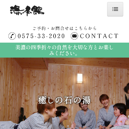
ホーム
館内ご案内
美濃の四季折々の自然を大切な方とお楽し
お風呂
みください。
プラン一覧
当日予約限定プラン
飛騨牛付き・季節の会席
川と山の恵み満喫プラン
バイクツーリングプラン
お料理