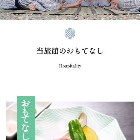
こだわりの食材
飛騨牛
美濃の観光地ガイド
美濃の歳時記
当旅館のおもてなし
生きる歴史
Hospitality
美しい風景
周辺観光スポット
交通案内
ご予約・お問合せ